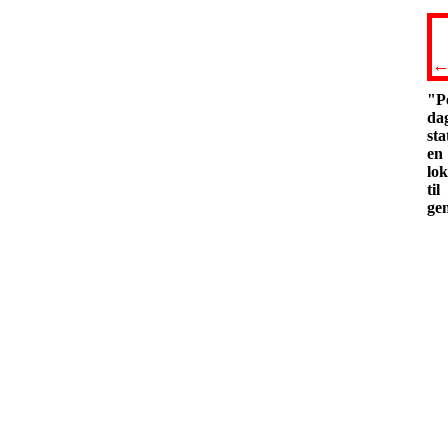
"Pe
da
sta
en
lok
ti
ge