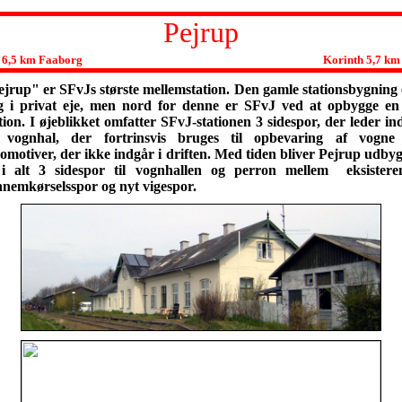
Pejrup
←
6,5 km Faaborg
Korinth 5,7 km
jrup" er SFvJs største mellemstation. Den gamle stationsbygning 
g i privat eje, men nord for denne er SFvJ ved at opbygge en
tion. I øjeblikket omfatter SFvJ-stationen 3 sidespor, der leder ind
 vognhal, der fortrinsvis bruges til opbevaring af vogne
omotiver, der ikke indgår i driften. Med tiden bliver Pejrup udby
l i alt 3 sidespor til vognhallen og perron mellem eksistere
nnemkørselsspor og nyt vigespor.