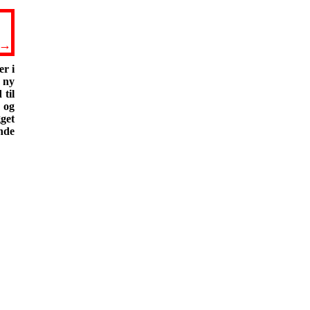
→
er i
 ny
 til
 og
gget
nde